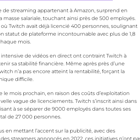
me de streaming appartenant à Amazon, surprend en
 masse salariale, touchant ainsi près de 500 employés.
où Twitch avait déjà licencié 400 personnes, soulignant
son statut de plateforme incontournable avec plus de 1,8
 chaque mois.
n intensive de vidéos en direct ont contraint Twitch à
ir sa stabilité financière. Même après près d’une
ch n’a pas encore atteint la rentabilité, forçant la
que difficile.
ée le mois prochain, en raison des coûts d’exploitation
uvelle vague de licenciements. Twitch s’inscrit ainsi dans
visant à se séparer de 9000 employés dans toutes ses
tal de 27 000 personnes.
s en mettant l’accent sur la publicité, avec des
es streamers annoncés en 2022, ces initiatives n’ont pa