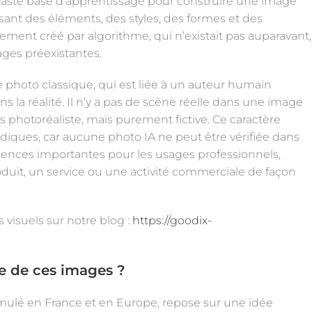
e vaste base d’apprentissage pour construire une image
nt des éléments, des styles, des formes et des
rement créé par algorithme, qui n’existait pas auparavant,
ges préexistantes.
photo classique, qui est liée à un auteur humain
ns la réalité. Il n’y a pas de scène réelle dans une image
s photoréaliste, mais purement fictive. Ce caractère
ridiques, car aucune photo IA ne peut être vérifiée dans
uences importantes pour les usages professionnels,
duit, un service ou une activité commerciale de façon
 visuels sur notre blog :
https://goodix-
ge de ces images
?
formulé en France et en Europe, repose sur une idée