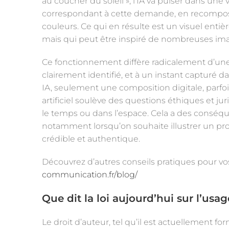
au coucher du soleil », l’IA va puiser dans un
correspondant à cette demande, en recomposa
couleurs. Ce qui en résulte est un visuel entiè
mais qui peut être inspiré de nombreuses ima
Ce fonctionnement diffère radicalement d’une 
clairement identifié, et à un instant capturé da
IA, seulement une composition digitale, parfoi
artificiel soulève des questions éthiques et ju
le temps ou dans l’espace. Cela a des conséq
notamment lorsqu’on souhaite illustrer un pro
crédible et authentique.
Découvrez d’autres conseils pratiques pour vos
communication.fr/blog/
Que dit la loi aujourd’hui sur l’usa
Le droit d’auteur, tel qu’il est actuellement 