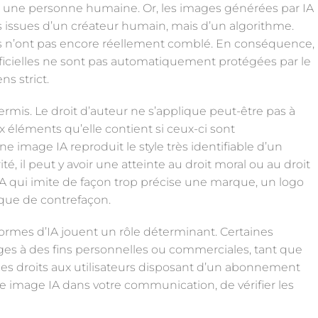
par une personne humaine. Or, les images générées par IA
 issues d’un créateur humain, mais d’un algorithme.
urs n’ont pas encore réellement comblé. En conséquence,
tificielles ne sont pas automatiquement protégées par le
ns strict.
ermis. Le droit d’auteur ne s’applique peut-être pas à
x éléments qu’elle contient si ceux-ci sont
e image IA reproduit le style très identifiable d’un
é, il peut y avoir une atteinte au droit moral ou au droit
IA qui imite de façon trop précise une marque, un logo
sque de contrefaçon.
eformes d’IA jouent un rôle déterminant. Certaines
mages à des fins personnelles ou commerciales, tant que
 ces droits aux utilisateurs disposant d’un abonnement
 une image IA dans votre communication, de vérifier les