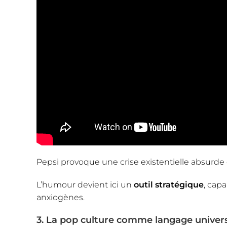
Pepsi provoque une crise existentielle absurde 
L’humour devient ici un
outil stratégique
, cap
anxiogènes.
3. La pop culture comme langage univer