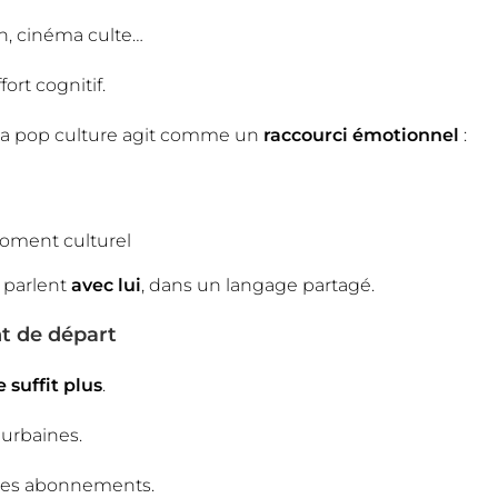
on, cinéma culte…
rt cognitif.
 la pop culture agit comme un
raccourci émotionnel
:
oment culturel
s parlent
avec lui
, dans un langage partagé.
nt de départ
e suffit plus
.
 urbaines.
r des abonnements.