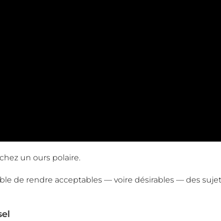
chez un ours polaire.
able de rendre acceptables — voire désirables — des suje
sel