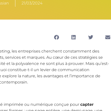
ssian
21/03/2024
keting, les entreprises cherchent constamment des
s, services et marques. Au cœur de ces stratégies se
acité et la polyvalence ne sont plus à prouver. Mais qu’est-
quoi constitue-t-il un levier de communication
e explore la nature, les avantages et l’importance de
g contemporain.
icité imprimée ou numérique conçue pour
capter
verses formes : une page entière, une demi-page, une