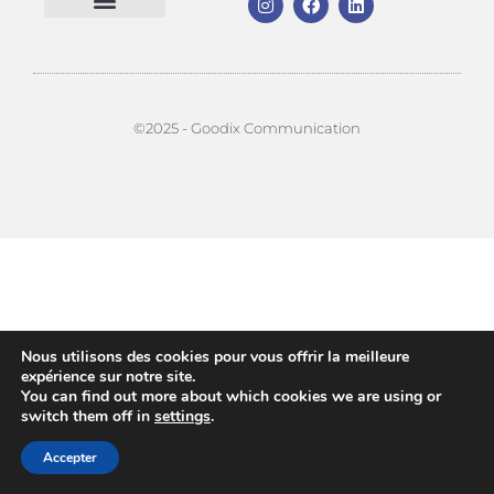
Mentions Légales
Votre communication
Votre support
©2025 - Goodix Communication
Nous utilisons des cookies pour vous offrir la meilleure
expérience sur notre site.
You can find out more about which cookies we are using or
switch them off in
settings
.
Accepter