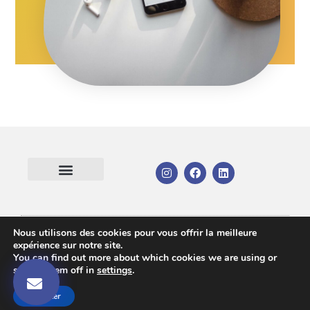
Mentions Légales
Votre communication
Votre support
Nous utilisons des cookies pour vous offrir la meilleure
expérience sur notre site.
©2025 - Goodix Communication
You can find out more about which cookies we are using or
switch them off in
settings
.
Accepter