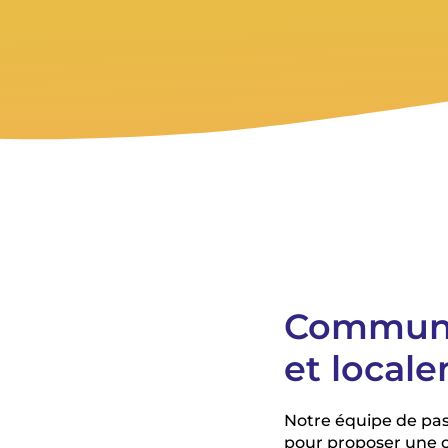
Communi
et local
Notre équipe de pass
pour proposer une o