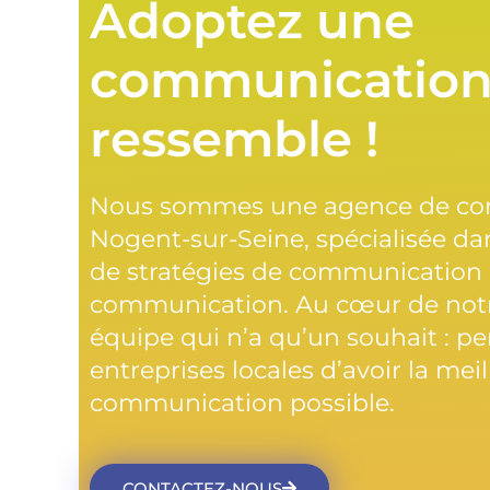
Adoptez une
communication
ressemble !
Nous sommes une agence de co
Nogent-sur-Seine, spécialisée da
de stratégies de communication 
communication. Au cœur de notr
équipe qui n’a qu’un souhait : p
entreprises locales d’avoir la mei
communication possible.
CONTACTEZ-NOUS