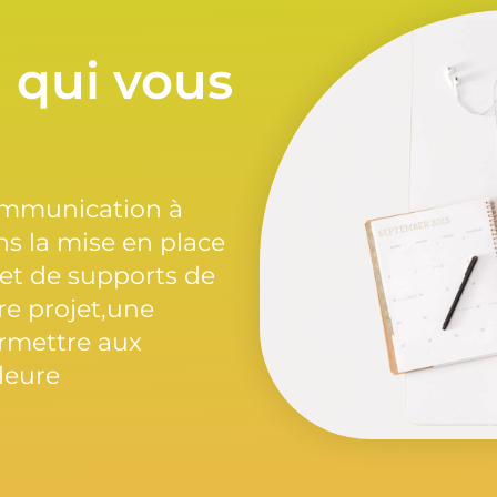
 qui vous
mmunication à
ns la mise en place
et de supports de
e projet,une
ermettre aux
lleure