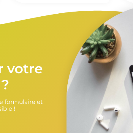
r votre
 ?
 formulaire et
ible !