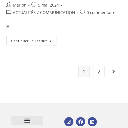
Marion
5 mai 2024
ACTUALITÉS
/
COMMUNICATION
0 commentaire
#1…
Continuer La Lecture
1
2
Mentions Légales
Votre communication
Votre support